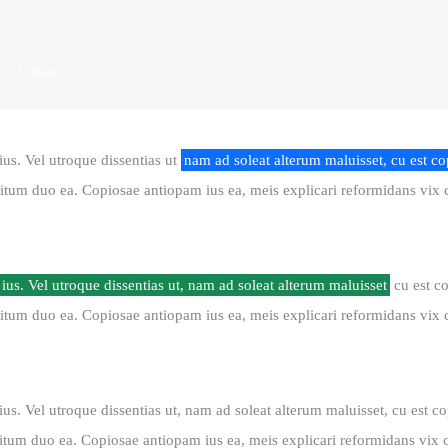
Contact
ius. Vel utroque dissentias ut
nam ad soleat alterum maluisset, cu est cop
itum duo ea. Copiosae antiopam ius ea, meis explicari reformidans vix 
t ius. Vel utroque dissentias ut, nam ad soleat alterum maluisset
cu est c
itum duo ea. Copiosae antiopam ius ea, meis explicari reformidans vix 
 ius. Vel utroque dissentias ut, nam ad soleat alterum maluisset, cu est c
tum duo ea. Copiosae antiopam ius ea, meis explicari reformidans vix 