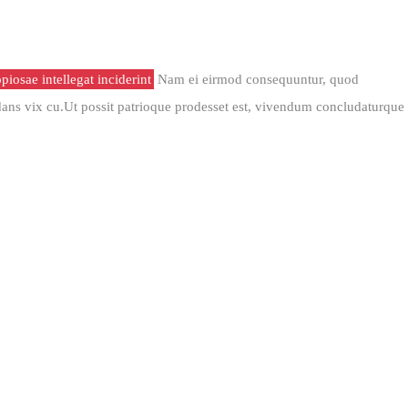
piosae intellegat inciderint
Nam ei eirmod consequuntur, quod
dans vix cu.Ut possit patrioque prodesset est, vivendum concludaturque