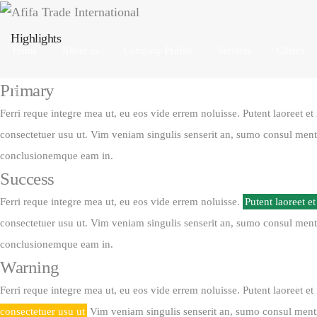
Highlights
Home
About us
Company Profile
Services
Clients
Primary
Ferri reque integre mea ut, eu eos vide errem noluisse. Putent laoreet et 
consectetuer usu ut. Vim veniam singulis senserit an, sumo consul ment
conclusionemque eam in.
Success
Ferri reque integre mea ut, eu eos vide errem noluisse.
Putent laoreet e
consectetuer usu ut. Vim veniam singulis senserit an, sumo consul ment
conclusionemque eam in.
Warning
Ferri reque integre mea ut, eu eos vide errem noluisse. Putent laoreet et
consectetuer usu ut
Vim veniam singulis senserit an, sumo consul menti