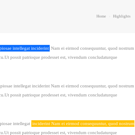
Home
Highlights
iosae intellegat inciderint
Nam ei eirmod consequuntur, quod nostrum
cu.Ut possit patrioque prodesset est, vivendum concludaturque
opiosae intellegat inciderint Nam ei eirmod consequuntur, quod nostrum
cu.Ut possit patrioque prodesset est, vivendum concludaturque
opiosae intellegat
inciderint Nam ei eirmod consequuntur, quod nostrum
cu.Ut possit patrioque prodesset est, vivendum concludaturque