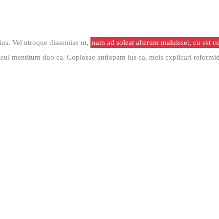
ius. Vel utroque dissentias ut,
nam ad soleat alterum maluisset, cu est co
nsul mentitum duo ea. Copiosae antiopam ius ea, meis explicari reformi