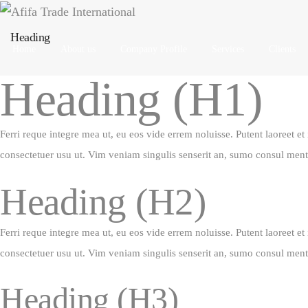
Heading
Home
About us
Company Profile
Services
Clients
Heading
(H1)
Ferri reque integre mea ut, eu eos vide errem noluisse. Putent laoreet e
consectetuer usu ut. Vim veniam singulis senserit an, sumo consul men
Heading
(H2)
Ferri reque integre mea ut, eu eos vide errem noluisse. Putent laoreet e
consectetuer usu ut. Vim veniam singulis senserit an, sumo consul men
Heading
(H3)